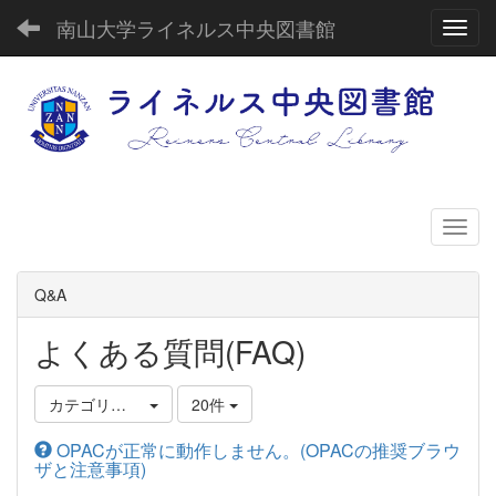
南山大学ライネルス中央図書館
Toggl
Q&A
よくある質問(FAQ)
カテゴリ選択
20件
OPACが正常に動作しません。(OPACの推奨ブラウ
ザと注意事項)