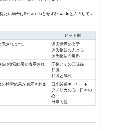
合は$ki-wa-doとせず$kiwadoと入力してく
ヒット例
表示されます。
源氏世界の文学
源氏物語の人と心
源氏物語の世界
同様の検索結果が表示され
玉菊とその三味線
和風
和風と洋式
様の検索結果が表示されま
日米関係キーワード
アメリカの心・日本の
心
日米同盟