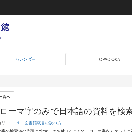
カレンダー
OPAC Q&A
一覧へ
ローマ字のみで日本語の資料を検
ゴリ:
１．１．図書館蔵書の調べ方
マ字の検索値の先頭に"$"マークを付けることで、ローマ字をカタカナ