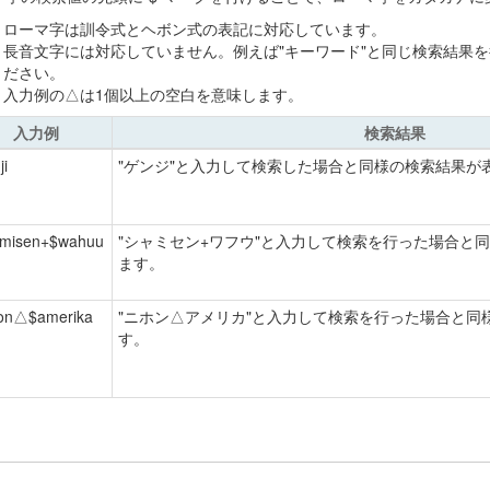
ローマ字は訓令式とヘボン式の表記に対応しています。
長音文字には対応していません。例えば"キーワード"と同じ検索結果を得たい場
ださい。
入力例の△は1個以上の空白を意味します。
入力例
検索結果
ji
"ゲンジ"と入力して検索した場合と同様の検索結果が
amisen+$wahuu
"シャミセン+ワフウ"と入力して検索を行った場合と
ます。
hon△$amerika
"ニホン△アメリカ"と入力して検索を行った場合と同
す。