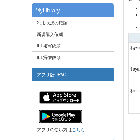
MyLibrary
利用状況の確認
新規購入依頼
ILL複写依頼
$gen
ILL貸借依頼
$sy
アプリ版OPAC
$ni
アプリの使い方は
こちら