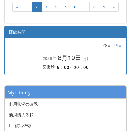
«
1
2
3
4
5
6
7
8
9
»
開館時間
今日
明日
8月10日
2026年
(月)
9：00～20：00
図書館
MyLibrary
利用状況の確認
新規購入依頼
ILL複写依頼