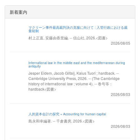
新着案内
マクリーン事件最高裁判決の克服に向けて : 入管行政における裁
量統制
村上正直, 安藤由香里編. -- 信山社, 2026.<図書>
2026/08/05
International law in the middle east and the mediterranean during
antiquity
Jesper Eidem, Jacob Giltaij, Kaius Tuori ; hardback. --
Cambridge University Press, 2026. -- (The Cambridge
history of international law ; volume 4). -- 巻号等：
hardback<図書>
2026/08/03
人的資本会計の探究 = Accounting for human capital
島永和幸編著. -- 千倉書房, 2026.<図書>
2026/08/03