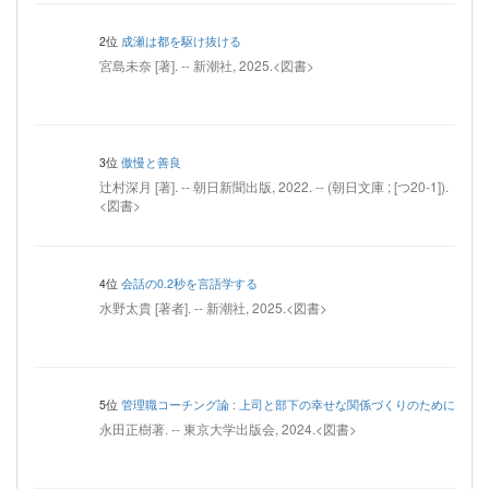
2位
成瀬は都を駆け抜ける
宮島未奈 [著]. -- 新潮社, 2025.<図書>
3位
傲慢と善良
辻村深月 [著]. -- 朝日新聞出版, 2022. -- (朝日文庫 ; [つ20-1]).
<図書>
4位
会話の0.2秒を言語学する
水野太貴 [著者]. -- 新潮社, 2025.<図書>
5位
管理職コーチング論 : 上司と部下の幸せな関係づくりのために
永田正樹著. -- 東京大学出版会, 2024.<図書>