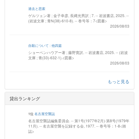
過去と思索
ゲルツェン著 ; 金子幸彦, 長縄光男訳 ; 7. -- 岩波書店, 2025. --
(岩波文庫 ; 青N(38)-610-8). -- 巻号等：7<図書>
2026/08/03
自殺について : 他四篇
ショーペンハウアー著 ; 藤野寛訳. -- 岩波書店, 2025. -- (岩波
文庫 ; 青(33)-632-1).<図書>
2026/08/03
もっと見る
貸出ランキング
1位
名古屋空襲誌
名古屋空襲誌編集委員会. -- 第1号(1977年2月)-第8号(1979年
11月). -- 名古屋空襲を記録する会, 1977. -- 巻号等：1-8<雑
誌>