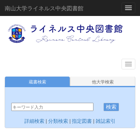
南山大学ライネルス中央図書館
Toggl
蔵書検索
他大学検索
検索
詳細検索
|
分類検索
|
指定図書
|
雑誌索引