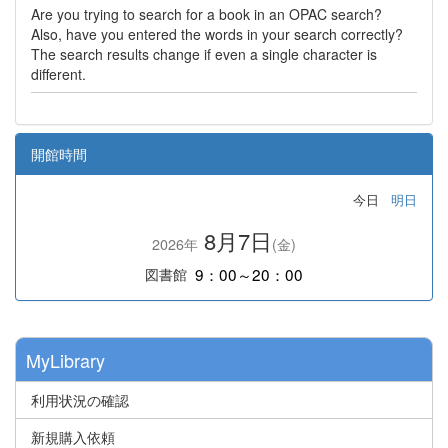
Are you trying to search for a book in an OPAC search?
Also, have you entered the words in your search correctly?
The search results change if even a single character is
different.
開館時間
今日
明日
8月7日
2026年
(金)
9：00～20：00
図書館
MyLibrary
利用状況の確認
新規購入依頼