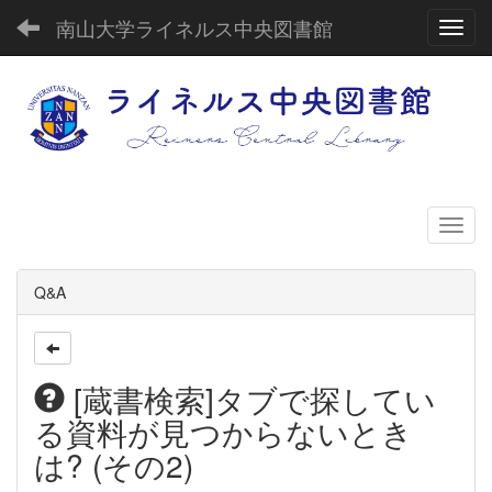
南山大学ライネルス中央図書館
Toggl
Q&A
[蔵書検索]タブで探してい
る資料が見つからないとき
は? (その2)