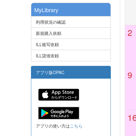
MyLibrary
利用状況の確認
2
新規購入依頼
ILL複写依頼
ILL貸借依頼
9
アプリ版OPAC
1
アプリの使い方は
こちら