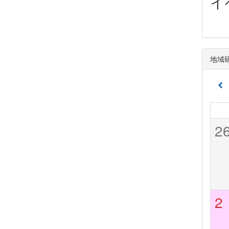
イ
地域
2
2