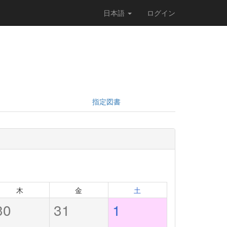
日本語
ログイン
指定図書
木
金
土
30
31
1