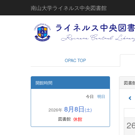
南山大学ライネルス中央図書館
OPAC TOP
開館時間
図書
今日
明日
8月8日
2026年
(土)
休館
図書館
2